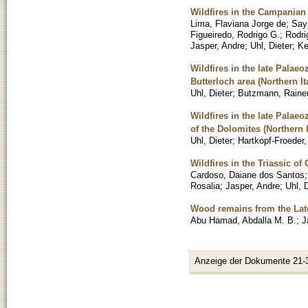
Wildfires in the Campanian
Lima, Flaviana Jorge de
;
Say
Figueiredo, Rodrigo G.
;
Rodri
Jasper, Andre
;
Uhl, Dieter
;
Ke
Wildfires in the late Palae
Butterloch area (Northern It
Uhl, Dieter
;
Butzmann, Raine
Wildfires in the late Palae
of the Dolomites (Northern I
Uhl, Dieter
;
Hartkopf-Froeder,
Wildfires in the Triassic 
Cardoso, Daiane dos Santos
Rosalia
;
Jasper, Andre
;
Uhl, 
Wood remains from the Late
Abu Hamad, Abdalla M. B.
;
J
Anzeige der Dokumente 21-