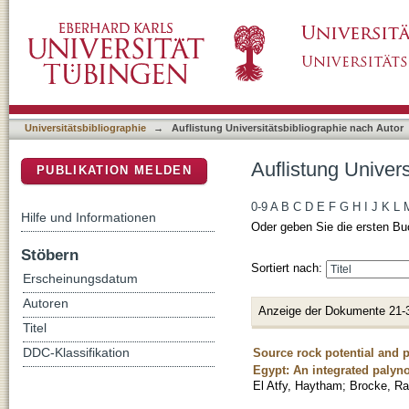
Auflistung Universitätsbibliographie nach Auto
DSpace Repositorium (Manakin basiert)
Universitätsbibliographie
→
Auflistung Universitätsbibliographie nach Autor
Auflistung Univers
PUBLIKATION MELDEN
0-9
A
B
C
D
E
F
G
H
I
J
K
L
Hilfe und Informationen
Oder geben Sie die ersten Bu
Stöbern
Sortiert nach:
Erscheinungsdatum
Autoren
Anzeige der Dokumente 21-
Titel
Source rock potential and 
DDC-Klassifikation
Egypt: An integrated palyn
El Atfy, Haytham
;
Brocke, Ra