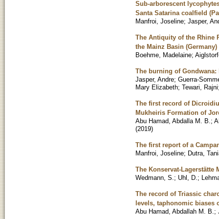
Sub-arborescent lycophytes 
Santa Satarina coalfield (Pa
Manfroi, Joseline
;
Jasper, An
The Antiquity of the Rhine 
the Mainz Basin (Germany)
Boehme, Madelaine
;
Aiglstor
The burning of Gondwana: P
Jasper, Andre
;
Guerra-Somme
Mary Elizabeth
;
Tewari, Rajni
The first record of Dicroid
Mukheiris Formation of Jo
Abu Hamad, Abdalla M. B.
;
A
(
2019
)
The first report of a Campa
Manfroi, Joseline
;
Dutra, Tani
The Konservat-Lagerstätte 
Wedmann, S.
;
Uhl, D.
;
Lehma
The record of Triassic char
levels, taphonomic biases o
Abu Hamad, Abdallah M. B.
;