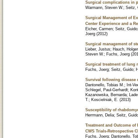
Surgical complications in p
Warmann, Steven W.
;
Seitz,
Surgical Management of Ext
Center Experience and a Rev
Eicher, Carmen
;
Seitz, Guido
Joerg
(
2012
)
Surgical management of stem
Lieber, Justus
;
Hauch, Holger
Steven W.
;
Fuchs, Joerg
(
20
Surgical treatment of lung 
Fuchs, Joerg
;
Seitz, Guido
;
H
Survival following disease
Dantonello, Tobias M.
;
Int-Ve
Schlegel, Paul-Gerhardt
;
Kon
Kazanowska, Bernarda
;
Lade
T.
;
Koscielniak, E.
(
2013
)
Susceptibility of rhabdomy
Herrmann, Delia
;
Seitz, Guid
Treatment and Outcome of 
CWS Trials-Retrospective Cl
Fuchs, Joerg
;
Dantonello, To