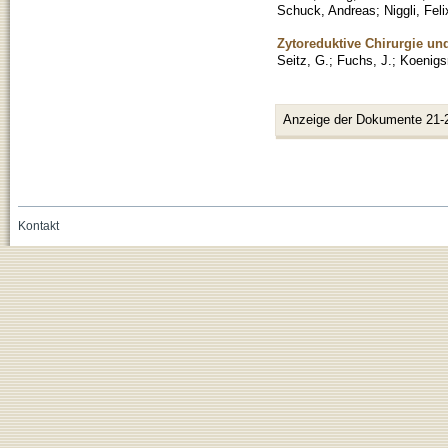
Schuck, Andreas
;
Niggli, Feli
Zytoreduktive Chirurgie un
Seitz, G.
;
Fuchs, J.
;
Koenigsr
Anzeige der Dokumente 21-
Kontakt