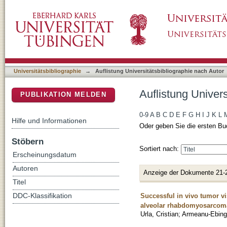
Auflistung Universitätsbibliographie nach Aut
DSpace Repositorium (Manakin basiert)
Universitätsbibliographie
→
Auflistung Universitätsbibliographie nach Autor
Auflistung Univers
PUBLIKATION MELDEN
0-9
A
B
C
D
E
F
G
H
I
J
K
L
Hilfe und Informationen
Oder geben Sie die ersten Bu
Stöbern
Sortiert nach:
Erscheinungsdatum
Autoren
Anzeige der Dokumente 21-
Titel
Successful in vivo tumor v
DDC-Klassifikation
alveolar rhabdomyosarcom
Urla, Cristian
;
Armeanu-Ebinge