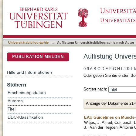
Auflistung Universitätsbibliographie nach Au
DSpace Repositorium (Manakin basiert)
Universitätsbibliographie
→
Auflistung Universitätsbibliographie nach Autor
Auflistung Univer
PUBLIKATION MELDEN
0-9
A
B
C
D
E
F
G
H
I
J
K
L
Hilfe und Informationen
Oder geben Sie die ersten Bu
Stöbern
Sortiert nach:
Erscheinungsdatum
Autoren
Anzeige der Dokumente 21-
Titel
EAU Guidelines on Muscle-i
DDC-Klassifikation
Witjes, J. Alfred
;
Comperat, 
J.
;
Van der Heijden, Antoine 