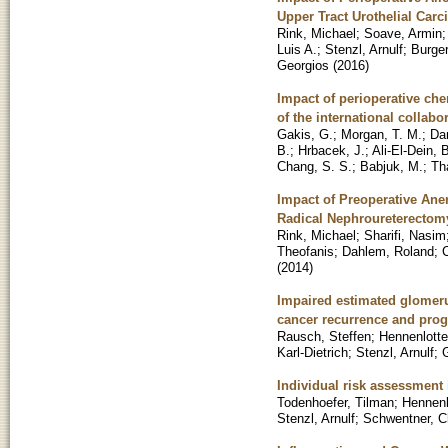
Upper Tract Urothelial Car
Rink, Michael
;
Soave, Armin
Luis A.
;
Stenzl, Arnulf
;
Burger
Georgios
(
2016
)
Impact of perioperative che
of the international collab
Gakis, G.
;
Morgan, T. M.
;
Da
B.
;
Hrbacek, J.
;
Ali-El-Dein, 
Chang, S. S.
;
Babjuk, M.
;
Th
Impact of Preoperative Ane
Radical Nephroureterectom
Rink, Michael
;
Sharifi, Nasim
Theofanis
;
Dahlem, Roland
;
C
(
2014
)
Impaired estimated glomerula
cancer recurrence and prog
Rausch, Steffen
;
Hennenlotte
Karl-Dietrich
;
Stenzl, Arnulf
;
Individual risk assessment 
Todenhoefer, Tilman
;
Hennenl
Stenzl, Arnulf
;
Schwentner, Ch