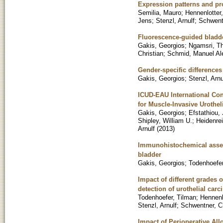
Expression patterns and pro
Semilia, Mauro
;
Hennenlotter
Jens
;
Stenzl, Arnulf
;
Schwentn
Fluorescence-guided bladde
Gakis, Georgios
;
Ngamsri, T
Christian
;
Schmid, Manuel Al
Gender-specific differences
Gakis, Georgios
;
Stenzl, Arnu
ICUD-EAU International Con
for Muscle-Invasive Urothel
Gakis, Georgios
;
Efstathiou,
Shipley, William U.
;
Heidenrei
Arnulf
(
2013
)
Immunohistochemical assess
bladder
Gakis, Georgios
;
Todenhoefer
Impact of different grades 
detection of urothelial car
Todenhoefer, Tilman
;
Hennenl
Stenzl, Arnulf
;
Schwentner, Ch
Impact of Perioperative Al