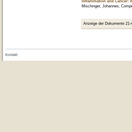
Inflammation and Cancer: W
Mischinger, Johannes
;
Compe
Anzeige der Dokumente 21-
Kontakt