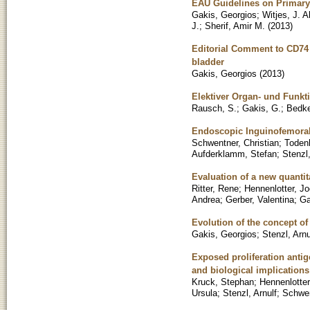
EAU Guidelines on Primary
Gakis, Georgios
;
Witjes, J. A
J.
;
Sherif, Amir M.
(
2013
)
Editorial Comment to CD74 e
bladder
Gakis, Georgios
(
2013
)
Elektiver Organ- und Funkt
Rausch, S.
;
Gakis, G.
;
Bedke
Endoscopic Inguinofemora
Schwentner, Christian
;
Todenh
Aufderklamm, Stefan
;
Stenzl,
Evaluation of a new quantita
Ritter, Rene
;
Hennenlotter, Jo
Andrea
;
Gerber, Valentina
;
Ga
Evolution of the concept of
Gakis, Georgios
;
Stenzl, Arnu
Exposed proliferation antig
and biological implications
Kruck, Stephan
;
Hennenlotter
Ursula
;
Stenzl, Arnulf
;
Schwen