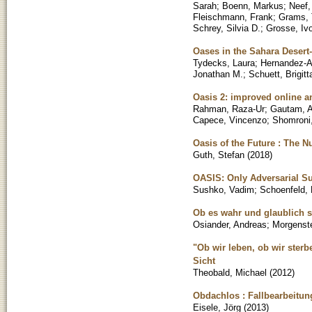
Sarah
;
Boenn, Markus
;
Neef,
Fleischmann, Frank
;
Grams, 
Schrey, Silvia D.
;
Grosse, Iv
Oases in the Sahara Desert-
Tydecks, Laura
;
Hernandez-A
Jonathan M.
;
Schuett, Brigitt
Oasis 2: improved online a
Rahman, Raza-Ur
;
Gautam, A
Capece, Vincenzo
;
Shomroni,
Oasis of the Future : The N
Guth, Stefan
(
2018
)
OASIS: Only Adversarial S
Sushko, Vadim
;
Schoenfeld,
Ob es wahr und glaublich s
Osiander, Andreas
;
Morgenste
"Ob wir leben, ob wir sterb
Sicht
Theobald, Michael
(
2012
)
Obdachlos : Fallbearbeitung
Eisele, Jörg
(
2013
)