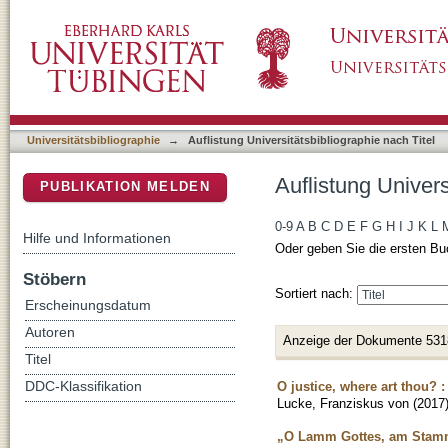
Auflistung Universitätsbibliographie nach Tite
DSpace Repositorium (Manakin basiert)
Universitätsbibliographie
→
Auflistung Universitätsbibliographie nach Titel
Auflistung Univers
PUBLIKATION MELDEN
0-9
A
B
C
D
E
F
G
H
I
J
K
L
Hilfe und Informationen
Oder geben Sie die ersten Bu
Stöbern
Sortiert nach:
Erscheinungsdatum
Autoren
Anzeige der Dokumente 531
Titel
O justice, where art thou? 
DDC-Klassifikation
Lucke, Franziskus von
(
2017
„O Lamm Gottes, am Stamm d