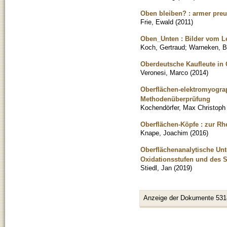
Oben bleiben? : armer preu
Frie, Ewald
(
2011
)
Oben_Unten : Bilder vom L
Koch, Gertraud
;
Warneken, B
Oberdeutsche Kaufleute in G
Veronesi, Marco
(
2014
)
Oberflächen-elektromyogra
Methodenüberprüfung
Kochendörfer, Max Christoph
Oberflächen-Köpfe : zur Rhe
Knape, Joachim
(
2016
)
Oberflächenanalytische Un
Oxidationsstufen und des 
Stiedl, Jan
(
2019
)
Anzeige der Dokumente 531