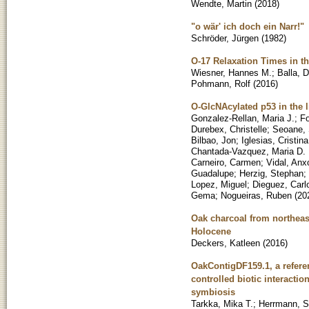
Wendte, Martin
(
2018
)
"o wär' ich doch ein Narr!"
Schröder, Jürgen
(
1982
)
O-17 Relaxation Times in th
Wiesner, Hannes M.
;
Balla, D
Pohmann, Rolf
(
2016
)
O-GlcNAcylated p53 in the 
Gonzalez-Rellan, Maria J.
;
Fo
Durebex, Christelle
;
Seoane,
Bilbao, Jon
;
Iglesias, Cristina
Chantada-Vazquez, Maria D. 
Carneiro, Carmen
;
Vidal, Anx
Guadalupe
;
Herzig, Stephan
;
Lopez, Miguel
;
Dieguez, Carl
Gema
;
Nogueiras, Ruben
(
20
Oak charcoal from northeast
Holocene
Deckers, Katleen
(
2016
)
OakContigDF159.1, a referen
controlled biotic interactio
symbiosis
Tarkka, Mika T.
;
Herrmann, S