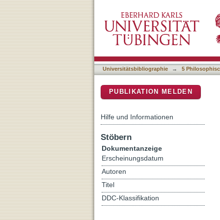
Zeichen deuten - Zeichen s
DSpace Repositorium (Manakin b
ἀγαλμάτων/De imaginibu
Universitätsbibliographie
→
5 Philosophisc
PUBLIKATION MELDEN
Hilfe und Informationen
Stöbern
Dokumentanzeige
Erscheinungsdatum
Autoren
Titel
DDC-Klassifikation