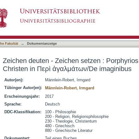
etzen : Porphyrios, die alten Götter und die C
asiert)
s
he Fakultät
→
Dokumentanzeige
Zeichen deuten - Zeichen setzen : Porphyrios,
Christen in Περὶ ἀγαλμάτων/De imaginibus
Autor(en):
Männlein-Robert, Irmgard
Tübinger Autor(en):
Männlein-Robert, Irmgard
Erscheinungsjahr:
2017
Sprache:
Deutsch
DDC-Klassifikation:
100 - Philosophie
200 - Religion, Religionsphilosophie
230 - Theologie, Christentum
480 - Griechisch
880 - Griechische Literatur
Dokumentart:
Teil eines Buches