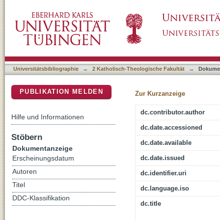
Ein ABC zisterziensischer Predigt : erste B
DSpace Repositorium (Manakin basiert)
volkssprachlichen Verkündigung der Zisterzi
Universitätsbibliographie
→
2 Katholisch-Theologische Fakultät
→
Dokume
PUBLIKATION MELDEN
Zur Kurzanzeige
dc.contributor.author
Hilfe und Informationen
dc.date.accessioned
Stöbern
dc.date.available
Dokumentanzeige
dc.date.issued
Erscheinungsdatum
Autoren
dc.identifier.uri
Titel
dc.language.iso
DDC-Klassifikation
dc.title