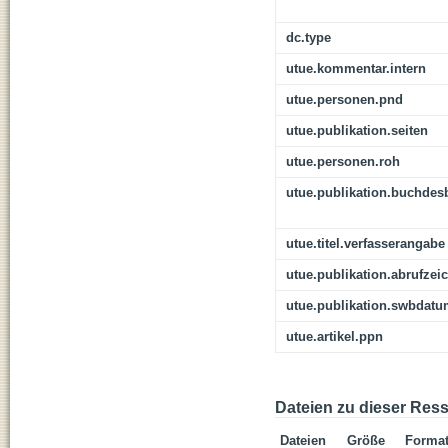
dc.type
utue.kommentar.intern
utue.personen.pnd
utue.publikation.seiten
utue.personen.roh
utue.publikation.buchdes
utue.titel.verfasserangabe
utue.publikation.abrufzei
utue.publikation.swbdat
utue.artikel.ppn
Dateien zu dieser Res
Dateien
Größe
Forma