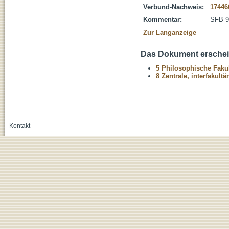
Verbund-Nachweis:
17446
Kommentar:
SFB 9
Zur Langanzeige
Das Dokument erschein
5 Philosophische Fakul
8 Zentrale, interfakult
Kontakt