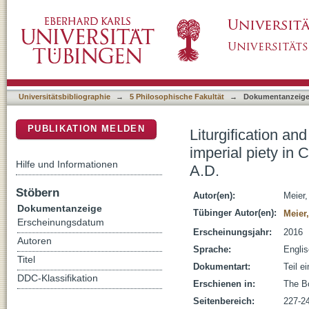
Liturgification and hyper-sacralization : the 
DSpace Repositorium (Manakin basiert)
between the 6th and 7th centuries A.D.
Universitätsbibliographie
→
5 Philosophische Fakultät
→
Dokumentanzeig
PUBLIKATION MELDEN
Liturgification an
imperial piety in 
Hilfe und Informationen
A.D.
Stöbern
Autor(en):
Meier
Dokumentanzeige
Tübinger Autor(en):
Meier
Erscheinungsdatum
Erscheinungsjahr:
2016
Autoren
Sprache:
Engli
Titel
Dokumentart:
Teil e
DDC-Klassifikation
Erschienen in:
The Bo
Seitenbereich:
227-2