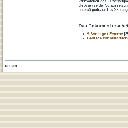
Wirksamkeit des »Trachtenpar
die Analyse der Voraussetzun
unterbürgerlicher Bevölkerun
Das Dokument erschein
9 Sonstige / Externe
[3
Beiträge zur historis
Kontakt