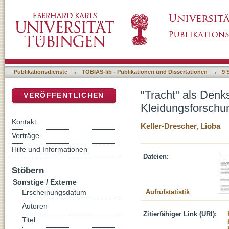
"Tracht" als Denkstil. Zum Wissensmodus vo
DSpace Repositorium (Manakin basiert)
Publikationsdienste
→
TOBIAS-lib - Publikationen und Dissertationen
→
9 
"Tracht" als Denk
VERÖFFENTLICHEN
Kleidungsforschu
Kontakt
Keller-Drescher, Lioba
Verträge
Hilfe und Informationen
Dateien:
Stöbern
Sonstige / Externe
Aufrufstatistik
Erscheinungsdatum
Autoren
Zitierfähiger Link (URI):
Titel