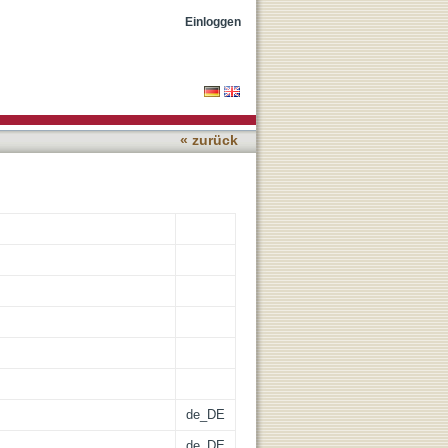
ree extraction solvents
Einloggen
« zurück
de_DE
de_DE