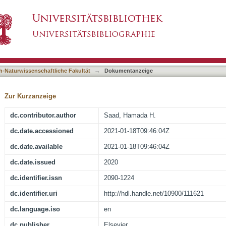
 metabolomic profiling of beet leaves using th
asiert)
obesity effects
h-Naturwissenschaftliche Fakultät
→
Dokumentanzeige
Zur Kurzanzeige
dc.contributor.author
Saad, Hamada H.
dc.date.accessioned
2021-01-18T09:46:04Z
dc.date.available
2021-01-18T09:46:04Z
dc.date.issued
2020
dc.identifier.issn
2090-1224
dc.identifier.uri
http://hdl.handle.net/10900/111621
dc.language.iso
en
dc.publisher
Elsevier