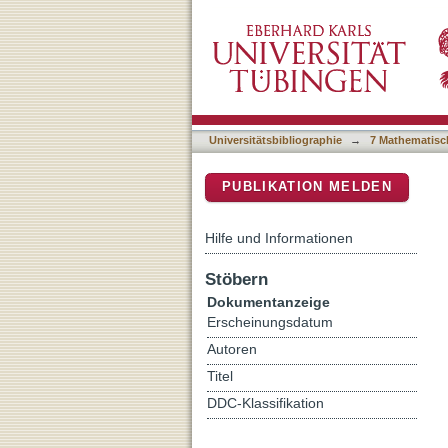
Molecular networking aided
DSpace Repositorium (Manakin b
and in relation to its anti-
Universitätsbibliographie
→
7 Mathematisc
PUBLIKATION MELDEN
Hilfe und Informationen
Stöbern
Dokumentanzeige
Erscheinungsdatum
Autoren
Titel
DDC-Klassifikation