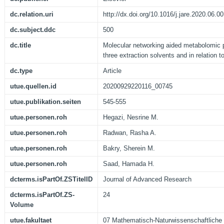
dc.relation.uri
http://dx.doi.org/10.1016/j.jare.2020.06.0
dc.subject.ddc
500
dc.title
Molecular networking aided metabolomic pr
three extraction solvents and in relation to
dc.type
Article
utue.quellen.id
20200929220116_00745
utue.publikation.seiten
545-555
utue.personen.roh
Hegazi, Nesrine M.
utue.personen.roh
Radwan, Rasha A.
utue.personen.roh
Bakry, Sherein M.
utue.personen.roh
Saad, Hamada H.
dcterms.isPartOf.ZSTitelID
Journal of Advanced Research
dcterms.isPartOf.ZS-
24
Volume
utue.fakultaet
07 Mathematisch-Naturwissenschaftliche 