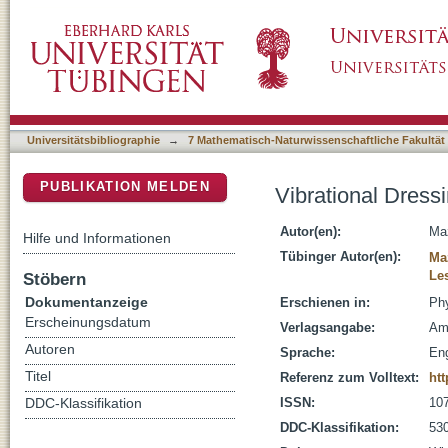
Vibrational Dressing in Kinetically Constra
DSpace Repositorium (Manakin basiert)
Universitätsbibliographie
→
7 Mathematisch-Naturwissenschaftliche Fakultät
PUBLIKATION MELDEN
Vibrational Dress
Autor(en):
Maz
Hilfe und Informationen
Tübinger Autor(en):
Ma
Le
Stöbern
Dokumentanzeige
Erschienen in:
Phy
Erscheinungsdatum
Verlagsangabe:
Am
Autoren
Sprache:
Eng
Titel
Referenz zum Volltext:
htt
ISSN:
10
DDC-Klassifikation
DDC-Klassifikation:
530