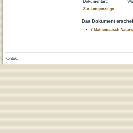
Dokumentart:
Wis
Zur Langanzeige
Das Dokument erschein
7 Mathematisch-Naturwi
Kontakt