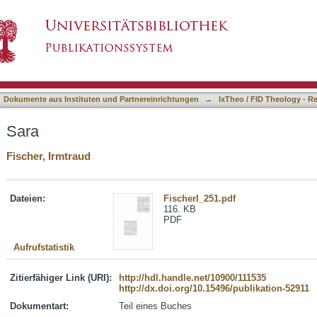
asiert)
Dokumente aus Instituten und Partnereinrichtungen
→
IxTheo / FID Theology - R
Sara
Fischer, Irmtraud
Dateien:
FischerI_251.pdf
116. KB
PDF
Aufrufstatistik
Zitierfähiger Link (URI):
http://hdl.handle.net/10900/111535
http://dx.doi.org/10.15496/publikation-52911
Dokumentart:
Teil eines Buches