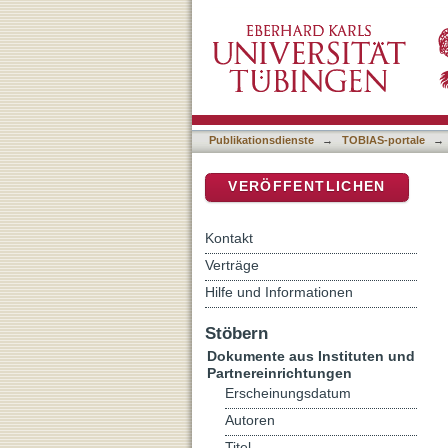
Sara
DSpace Repositorium (Manakin b
Publikationsdienste
→
TOBIAS-portale
→
VERÖFFENTLICHEN
Kontakt
Verträge
Hilfe und Informationen
Stöbern
Dokumente aus Instituten und
Partnereinrichtungen
Erscheinungsdatum
Autoren
Titel