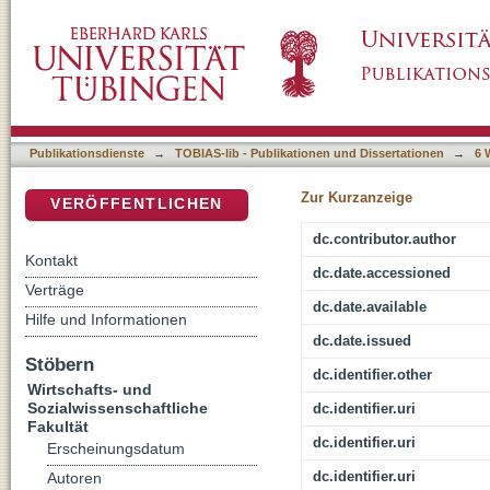
Bezahlbar Wohnen. Chronik eines angekündig
DSpace Repositorium (Manakin basiert)
Publikationsdienste
→
TOBIAS-lib - Publikationen und Dissertationen
→
6 
Zur Kurzanzeige
VERÖFFENTLICHEN
dc.contributor.author
Kontakt
dc.date.accessioned
Verträge
dc.date.available
Hilfe und Informationen
dc.date.issued
Stöbern
dc.identifier.other
Wirtschafts- und
Sozialwissenschaftliche
dc.identifier.uri
Fakultät
dc.identifier.uri
Erscheinungsdatum
dc.identifier.uri
Autoren