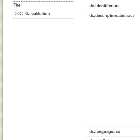
Titel
dc.identifier.uri
DDC-Klassifikation
dc.description.abstract
dc.language.iso