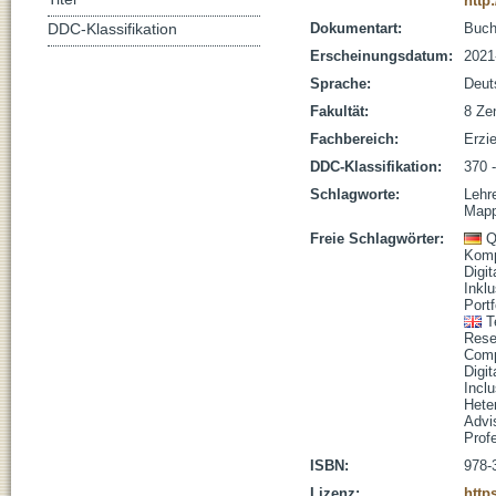
http
Dokumentart:
Buc
DDC-Klassifikation
Erscheinungsdatum:
2021
Sprache:
Deut
Fakultät:
8 Zen
Fachbereich:
Erzi
DDC-Klassifikation:
370 
Schlagworte:
Lehr
Map
Freie Schlagwörter:
Q
Komp
Digi
Inklu
Portf
T
Rese
Comp
Digit
Inclu
Hete
Advi
Prof
ISBN:
978-
Lizenz:
http