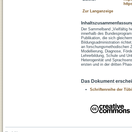
http
Zur Langanzeige
Inhaltszusammenfassun
Der Sammelband „Vielfältig he
innerhalb des Bundesprogramm
Publikation, die sich gleiche
Bildungsadministration richtet
an forschungsmethodischen Z
Modellierung, Diagnose, Förd
Lehrerbildung, Schule und Unt
Heterogenität und Sprachsensi
ersten und in der dritten Phas
Das Dokument erschein
Schriftenreihe der Tüb