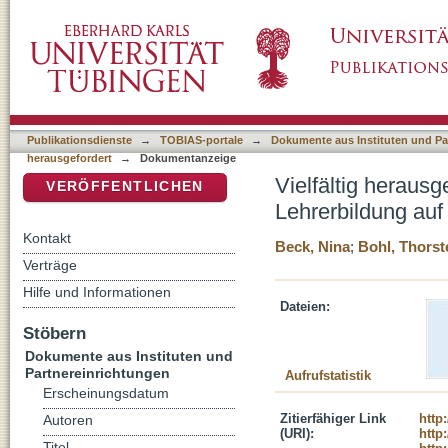
Vielfältig herausgefordert. Forschungs- und 
DSpace Repositorium (Manakin basiert)
Prüfstand
Publikationsdienste
→
TOBIAS-portale
→
Dokumente aus Instituten und Pa
herausgefordert
→
Dokumentanzeige
Vielfältig heraus
VERÖFFENTLICHEN
Lehrerbildung auf
Kontakt
Beck, Nina
;
Bohl, Thorst
Verträge
Hilfe und Informationen
Dateien:
Stöbern
Dokumente aus Instituten und
Partnereinrichtungen
Aufrufstatistik
Erscheinungsdatum
Zitierfähiger Link
http
Autoren
(URI):
http
Titel