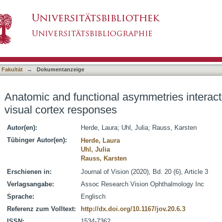
symmetries interactively shape human early vi
asiert)
 Fakultät
→
Dokumentanzeige
Anatomic and functional asymmetries interac
visual cortex responses
Autor(en):
Herde, Laura
;
Uhl, Julia
;
Rauss, Karsten
Tübinger Autor(en):
Herde, Laura
Uhl, Julia
Rauss, Karsten
Erschienen in:
Journal of Vision (2020), Bd. 20 (6), Article 3
Verlagsangabe:
Assoc Research Vision Ophthalmology Inc
Sprache:
Englisch
Referenz zum Volltext:
http://dx.doi.org/10.1167/jov.20.6.3
ISSN:
1534-7362