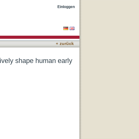
sual cortex responses
Einloggen
« zurück
tively shape human early