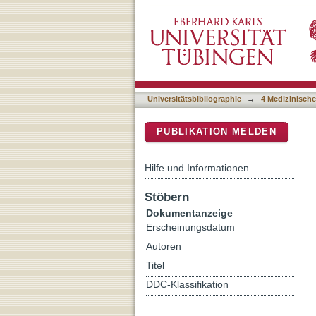
Anatomic and functional a
DSpace Repositorium (Manakin b
Universitätsbibliographie
→
4 Medizinische
PUBLIKATION MELDEN
Hilfe und Informationen
Stöbern
Dokumentanzeige
Erscheinungsdatum
Autoren
Titel
DDC-Klassifikation