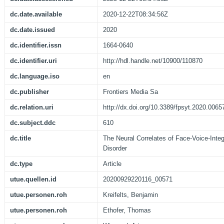
dc.date.available
2020-12-22T08:34:56Z
dc.date.issued
2020
dc.identifier.issn
1664-0640
dc.identifier.uri
http://hdl.handle.net/10900/110870
dc.language.iso
en
dc.publisher
Frontiers Media Sa
dc.relation.uri
http://dx.doi.org/10.3389/fpsyt.2020.0065
dc.subject.ddc
610
dc.title
The Neural Correlates of Face-Voice-Integ
Disorder
dc.type
Article
utue.quellen.id
20200929220116_00571
utue.personen.roh
Kreifelts, Benjamin
utue.personen.roh
Ethofer, Thomas