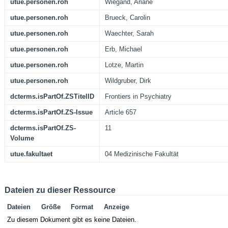
utue.personen.roh
Wiegand, Ariane
utue.personen.roh
Brueck, Carolin
utue.personen.roh
Waechter, Sarah
utue.personen.roh
Erb, Michael
utue.personen.roh
Lotze, Martin
utue.personen.roh
Wildgruber, Dirk
dcterms.isPartOf.ZSTitelID
Frontiers in Psychiatry
dcterms.isPartOf.ZS-Issue
Article 657
dcterms.isPartOf.ZS-
11
Volume
utue.fakultaet
04 Medizinische Fakultät
Dateien zu dieser Ressource
Dateien
Größe
Format
Anzeige
Zu diesem Dokument gibt es keine Dateien.