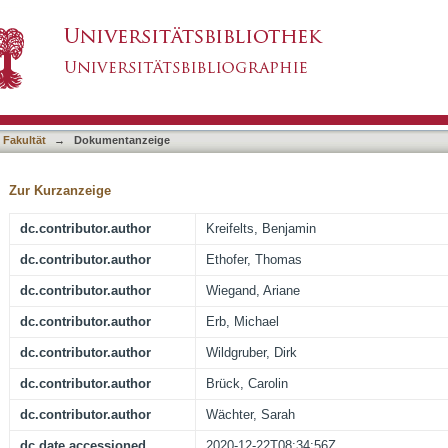
Face-Voice-Integration in Social Anxiety Disord
asiert)
 Fakultät
→
Dokumentanzeige
Zur Kurzanzeige
dc.contributor.author
Kreifelts, Benjamin
dc.contributor.author
Ethofer, Thomas
dc.contributor.author
Wiegand, Ariane
dc.contributor.author
Erb, Michael
dc.contributor.author
Wildgruber, Dirk
dc.contributor.author
Brück, Carolin
dc.contributor.author
Wächter, Sarah
dc.date.accessioned
2020-12-22T08:34:56Z