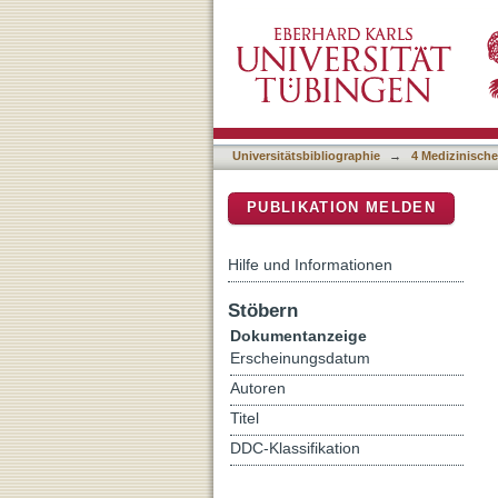
The Neural Correlates of 
DSpace Repositorium (Manakin b
Universitätsbibliographie
→
4 Medizinische
PUBLIKATION MELDEN
Hilfe und Informationen
Stöbern
Dokumentanzeige
Erscheinungsdatum
Autoren
Titel
DDC-Klassifikation