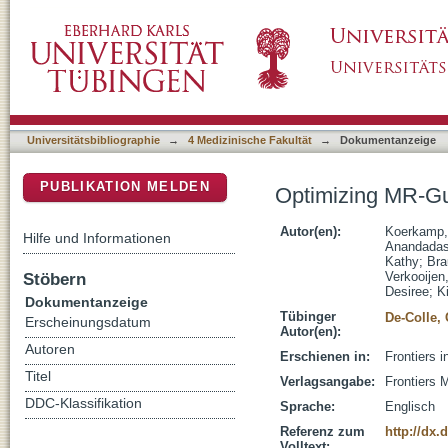
Optimizing MR-Guided Radiotherapy for Brea
DSpace Repositorium (Manakin basiert)
Universitätsbibliographie
→
4 Medizinische Fakultät
→
Dokumentanzeige
PUBLIKATION MELDEN
Optimizing MR-Gu
Autor(en):
Koerkamp,
Hilfe und Informationen
Anandadas
Kathy
;
Bra
Stöbern
Verkooijen
Desiree
;
K
Dokumentanzeige
Tübinger
De-Colle, 
Erscheinungsdatum
Autor(en):
Autoren
Erschienen in:
Frontiers i
Titel
Verlagsangabe:
Frontiers 
DDC-Klassifikation
Sprache:
Englisch
Referenz zum
http://dx.
Volltext: