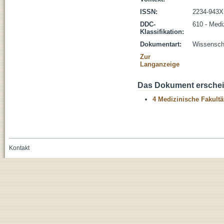
ISSN:
2234-943X
DDC-
610 - Medi
Klassifikation:
Dokumentart:
Wissenscha
Zur
Langanzeige
Das Dokument erschein
4 Medizinische Fakultä
Kontakt