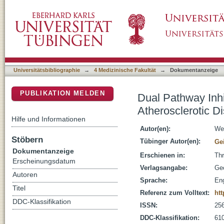
Dual Pathway Inhibition for Vascular Protecti
DSpace Repositorium (Manakin basiert)
and Review of the Evidence
Universitätsbibliographie
→
4 Medizinische Fakultät
→
Dokumentanzeige
PUBLIKATION MELDEN
Dual Pathway Inhib
Atherosclerotic D
Hilfe und Informationen
Autor(en):
Wei
Stöbern
Tübinger Autor(en):
Gei
Dokumentanzeige
Erschienen in:
Thr
Erscheinungsdatum
Verlagsangabe:
Ge
Autoren
Sprache:
Eng
Titel
Referenz zum Volltext:
htt
DDC-Klassifikation
ISSN:
25
DDC-Klassifikation:
610