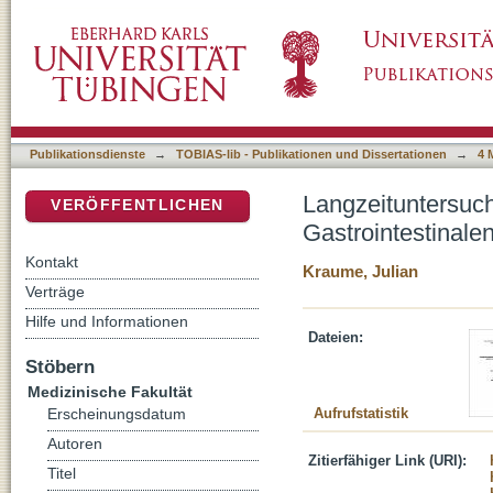
Langzeituntersuchungen von 52 behandelten 
DSpace Repositorium (Manakin basiert)
(GIST)
Publikationsdienste
→
TOBIAS-lib - Publikationen und Dissertationen
→
4 
Langzeituntersuc
VERÖFFENTLICHEN
Gastrointestinal
Kontakt
Kraume, Julian
Verträge
Hilfe und Informationen
Dateien:
Stöbern
Medizinische Fakultät
Aufrufstatistik
Erscheinungsdatum
Autoren
Zitierfähiger Link (URI):
Titel