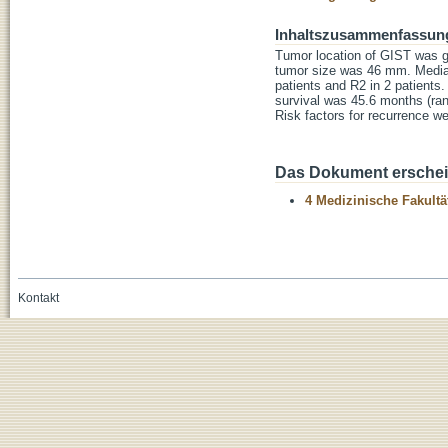
Inhaltszusammenfassun
Tumor location of GIST was gas
tumor size was 46 mm. Median
patients and R2 in 2 patients
survival was 45.6 months (ra
Risk factors for recurrence we
Das Dokument erschein
4 Medizinische Fakultä
Kontakt