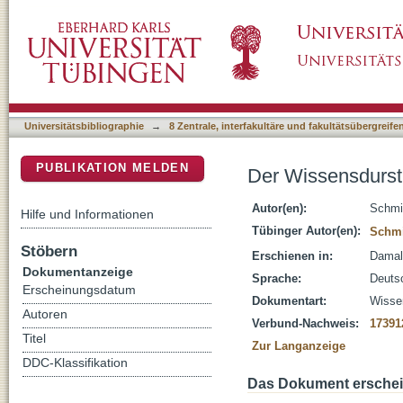
Der Wissensdurst des „Grafen Falkenstein“ :
DSpace Repositorium (Manakin basiert)
Universitätsbibliographie
→
8 Zentrale, interfakultäre und fakultätsübergreif
PUBLIKATION MELDEN
Der Wissensdurst 
Autor(en):
Schmi
Hilfe und Informationen
Tübinger Autor(en):
Schmi
Stöbern
Erschienen in:
Damals
Dokumentanzeige
Sprache:
Deuts
Erscheinungsdatum
Dokumentart:
Wissen
Autoren
Verbund-Nachweis:
17391
Titel
Zur Langanzeige
DDC-Klassifikation
Das Dokument erschein