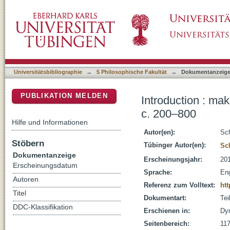
Introduction : making sense of threat : system
DSpace Repositorium (Manakin basiert)
Universitätsbibliographie
→
5 Philosophische Fakultät
→
Dokumentanzeig
PUBLIKATION MELDEN
Introduction : mak
c. 200–800
Hilfe und Informationen
Autor(en):
Sch
Stöbern
Tübinger Autor(en):
Sc
Dokumentanzeige
Erscheinungsjahr:
20
Erscheinungsdatum
Sprache:
Eng
Autoren
Referenz zum Volltext:
htt
Titel
Dokumentart:
Tei
DDC-Klassifikation
Erschienen in:
Dyn
Seitenbereich:
11