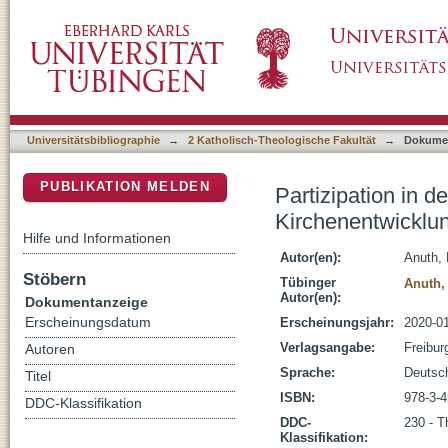
Partizipation in der Pfarrei – Möglichkeiten
DSpace Repositorium (Manakin basiert)
Universitätsbibliographie
→
2 Katholisch-Theologische Fakultät
→
Dokume
PUBLIKATION MELDEN
Partizipation in d
Kirchenentwicklu
Hilfe und Informationen
Autor(en):
Anuth,
Stöbern
Tübinger
Anuth,
Autor(en):
Dokumentanzeige
Erscheinungsdatum
Erscheinungsjahr:
2020-0
Verlagsangabe:
Freiburg
Autoren
Sprache:
Deutsc
Titel
ISBN:
978-3-
DDC-Klassifikation
DDC-
230 - T
Klassifikation: