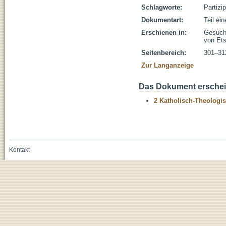
Schlagworte:
Partizi
Dokumentart:
Teil ei
Erschienen in:
Gesucht
von Ets
Seitenbereich:
301–31
Zur Langanzeige
Das Dokument erschein
2 Katholisch-Theologis
Kontakt