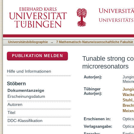
Tunable strong coupling of two adjacent opt
DSpace Repositorium (Manakin basiert)
Universitätsbibliographie
→
7 Mathematisch-Naturwissenschaftliche Fakultät
PUBLIKATION MELDEN
Tunable strong co
microresonators
Hilfe und Informationen
Autor(en):
Jungin
Meixne
Stöbern
Tübinger
Jungi
Dokumentanzeige
Autor(en):
Wacke
Erscheinungsdatum
Stuhl
Autoren
Brech
Meixne
Titel
Erschienen in:
Optics
DDC-Klassifikation
Verlagsangabe:
Optic
Sprache:
Englis