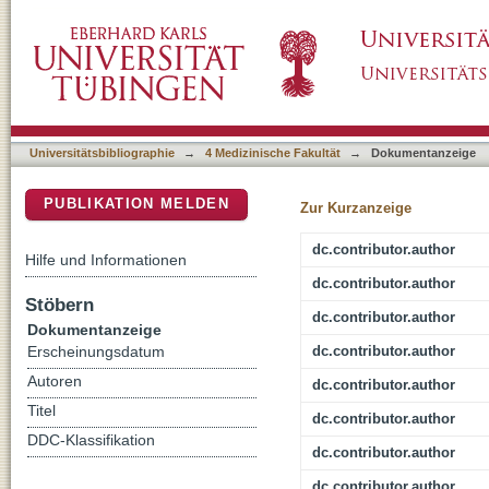
Changes in Retinal Sensitivity After Gene T
DSpace Repositorium (Manakin basiert)
Universitätsbibliographie
→
4 Medizinische Fakultät
→
Dokumentanzeige
PUBLIKATION MELDEN
Zur Kurzanzeige
dc.contributor.author
Hilfe und Informationen
dc.contributor.author
Stöbern
dc.contributor.author
Dokumentanzeige
dc.contributor.author
Erscheinungsdatum
Autoren
dc.contributor.author
Titel
dc.contributor.author
DDC-Klassifikation
dc.contributor.author
dc.contributor.author