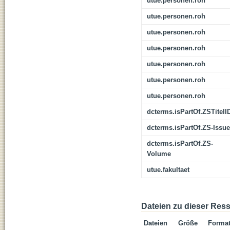
utue.personen.roh
utue.personen.roh
utue.personen.roh
utue.personen.roh
utue.personen.roh
utue.personen.roh
utue.personen.roh
dcterms.isPartOf.ZSTitelI
dcterms.isPartOf.ZS-Issue
dcterms.isPartOf.ZS-
Volume
utue.fakultaet
Dateien zu dieser Res
Dateien
Größe
Forma