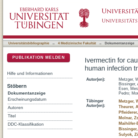
Ivermectin for causal malaria prophylaxis: a 
DSpace Repositorium (Manakin basiert)
Universitätsbibliographie
→
4 Medizinische Fakultät
→
Dokumentanzeige
PUBLIKATION MELDEN
Ivermectin for ca
human infection tr
Hilfe und Informationen
Autor(en):
Metzger, 
Bissinger, 
Stöbern
Esen, Mer
Dokumentanzeige
Pedro
;
Mor
Erscheinungsdatum
Tübinger
Metzger, 
Autor(en):
Theurer, A
Autoren
Pfleiderer
Titel
Molnar, Zs
Maihöfer-B
DDC-Klassifikation
Bissinger,
Sulyok, Zi