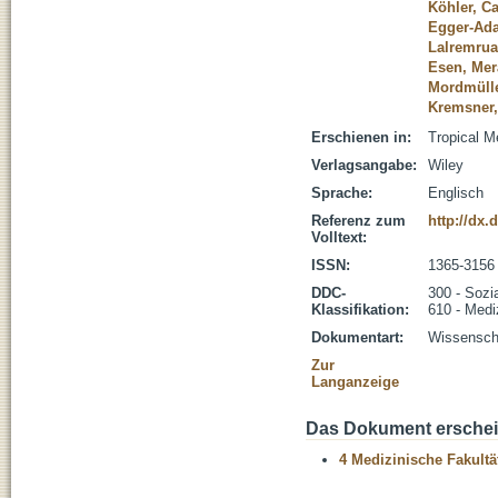
Köhler, C
Egger-Ad
Lalremruat
Esen, Mer
Mordmülle
Kremsner,
Erschienen in:
Tropical M
Verlagsangabe:
Wiley
Sprache:
Englisch
Referenz zum
http://dx.
Volltext:
ISSN:
1365-3156
DDC-
300 - Sozi
Klassifikation:
610 - Medi
Dokumentart:
Wissenscha
Zur
Langanzeige
Das Dokument erschein
4 Medizinische Fakultä