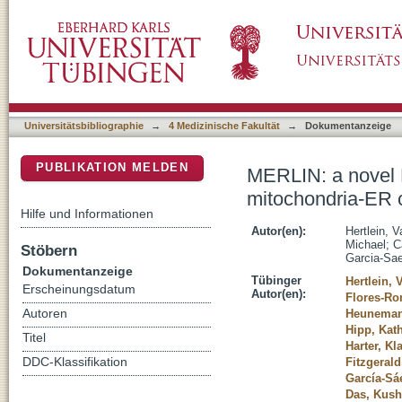
MERLIN: a novel BRET-based proximity biose
DSpace Repositorium (Manakin basiert)
Universitätsbibliographie
→
4 Medizinische Fakultät
→
Dokumentanzeige
PUBLIKATION MELDEN
MERLIN: a novel 
mitochondria-ER c
Hilfe und Informationen
Autor(en):
Hertlein, 
Michael
;
C
Stöbern
Garcia-Sae
Dokumentanzeige
Tübinger
Hertlein, 
Erscheinungsdatum
Autor(en):
Flores-Ro
Autoren
Heuneman
Hipp, Kat
Titel
Harter, Kl
DDC-Klassifikation
Fitzgerald
García-Sá
Das, Kush