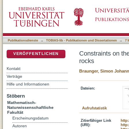
Constraints on the genesis and evolution of a
DSpace Repositorium (Manakin basiert)
Publikationsdienste
→
TOBIAS-lib - Publikationen und Dissertationen
→
7 
Constraints on the
VERÖFFENTLICHEN
rocks
Kontakt
Braunger, Simon Johan
Verträge
Hilfe und Informationen
Dateien:
Stöbern
Mathematisch-
Naturwissenschaftliche
Aufrufstatistik
Fakultät
Erscheinungsdatum
Zitierfähiger Link
http
(URI):
http
Autoren