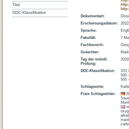
http
http
Titel
http
DDC-Klassifikation
Dokumentart:
Disse
Erscheinungsdatum:
2022
Sprache:
Engl
Fakultät:
7 Ma
Fachbereich:
Geog
Gutachter:
Markl
Tag der mündl.
2020
Prüfung:
DDC-Klassifikation:
333.
500 
550 
Schlagworte:
Karbo
Freie Schlagwörter:
R
Sauer
Mant
r
oxyg
alkal
mant
carb