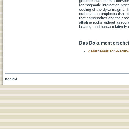
geochemical contrast between
for magmatic interaction proc
cooling of the dyke magma. I
carbonatite complexes (Kaise
that carbonatites and their as
alkaline rocks without associa
bearing, and hence relatively 
Das Dokument erschein
7 Mathematisch-Naturwi
Kontakt