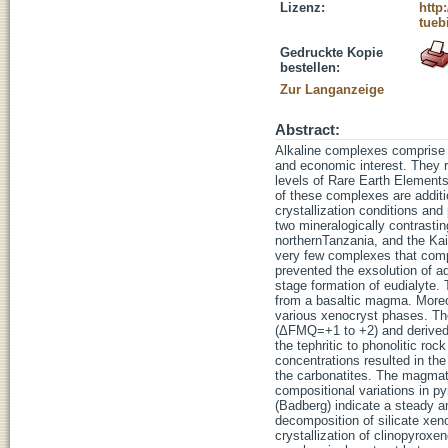
Lizenz:
http
tueb
Gedruckte Kopie
bestellen:
Zur Langanzeige
Abstract:
Alkaline complexes comprise a
and economic interest. They r
levels of Rare Earth Element
of these complexes are additi
crystallization conditions an
two mineralogically contrasti
northernTanzania, and the Ka
very few complexes that compr
prevented the exsolution of a
stage formation of eudialyte.
from a basaltic magma. Moreo
various xenocryst phases. Th
(ΔFMQ=+1 to +2) and derived 
the tephritic to phonolitic roc
concentrations resulted in the 
the carbonatites. The magmati
compositional variations in p
(Badberg) indicate a steady a
decomposition of silicate xeno
crystallization of clinopyroxe