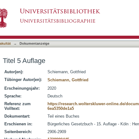
asiert)
akultät
→
Dokumentanzeige
Titel 5 Auflage
Autor(en):
Schiemann, Gottfried
Tübinger Autor(en):
Schiemann, Gottfried
Erscheinungsjahr:
2020
Sprache:
Deutsch
Referenz zum
https://research.wolterskluwer-online.de/docu
Volltext:
6ea5350de1a5
Dokumentart:
Teil eines Buches
Erschienen in:
Bürgerliches Gesetzbuch - 15. Auflage - Köln : H
Seitenbereich:
2906-2909