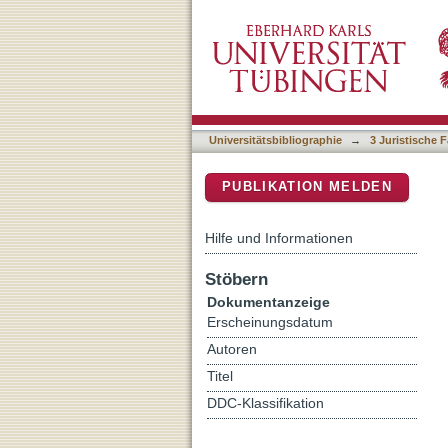
Titel 5 Auflage
DSpace Repositorium (Manakin b
Universitätsbibliographie
→
3 Juristische F
PUBLIKATION MELDEN
Hilfe und Informationen
Stöbern
Dokumentanzeige
Erscheinungsdatum
Autoren
Titel
DDC-Klassifikation