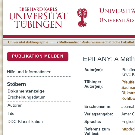
EPIFANY: A Method for Efficient High-Confid
DSpace Repositorium (Manakin basiert)
Universitätsbibliographie
→
7 Mathematisch-Naturwissenschaftliche Fakultät
PUBLIKATION MELDEN
EPIFANY: A Method
Autor(en):
Pfeuffer
Hilfe und Informationen
Knut
;
K
Tübinger
Pfeuffe
Stöbern
Autor(en):
Sachse
Dokumentanzeige
Dijkstr
Erscheinungsdatum
Kohlbac
Autoren
Erschienen in:
Journal
Titel
Verlagsangabe:
Amer C
DDC-Klassifikation
Sprache:
Englisc
Referenz zum
http://
Volltext: