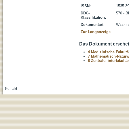
ISSN:
1535-3
DDC-
570 - B
Klassifikation:
Dokumentart:
Wissens
Zur Langanzeige
Das Dokument erschein
4 Medizinische Fakultä
7 Mathematisch-Naturwi
8 Zentrale, interfakult
Kontakt