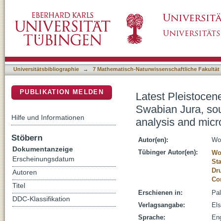
Latest Pleistocene paleoenvironmental recon
DSpace Repositorium (Manakin basiert)
Germany: Evidence from stable isotope ana
Universitätsbibliographie
→
7 Mathematisch-Naturwissenschaftliche Fakultät
PUBLIKATION MELDEN
Latest Pleistocen
Swabian Jura, so
Hilfe und Informationen
analysis and mic
Stöbern
Autor(en):
Won
Dokumentanzeige
Tübinger Autor(en):
Won
Erscheinungsdatum
Sta
Dr
Autoren
Co
Titel
Erschienen in:
Pal
DDC-Klassifikation
Verlagsangabe:
Els
Sprache:
Eng