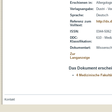
Erschienen in:
Allergologi
Verlagsangabe:
Dustri - Ve
Sprache:
Deutsch
Referenz zum
http://dx
Volltext:
ISSN:
0344-5062
DDC-
610 - Medi
Klassifikation:
Dokumentart:
Wissenscha
Zur
Langanzeige
Das Dokument erschein
4 Medizinische Fakultä
Kontakt