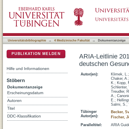
ARIA-Leitlinie 2019: Behandlung der allergi
DSpace Repositorium (Manakin basiert)
Universitätsbibliographie
→
4 Medizinische Fakultät
→
Dokumentanzeige
PUBLIKATION MELDEN
ARIA-Leitlinie 20
deutschen Gesun
Hilfe und Informationen
Autor(en):
Klimek, L.
Chaker, A.
Stöbern
K.
;
Kopp, 
Dokumentanzeige
Schlenter,
Treudler, R
Erscheinungsdatum
A.
;
Canoni
E.
;
Helling
Autoren
Salmi, S.
;
Titel
Tübinger
Becker, S
Autor(en):
DDC-Klassifikation
Fischer, J
Paralleltitel:
ARIA Guide