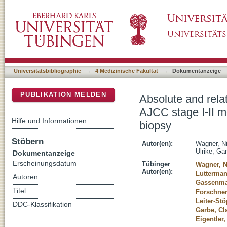
Absolute and relative differential blood coun
DSpace Repositorium (Manakin basiert)
patients scheduled for sentinel lymph node b
Universitätsbibliographie
→
4 Medizinische Fakultät
→
Dokumentanzeige
PUBLIKATION MELDEN
Absolute and relat
AJCC stage I-II m
Hilfe und Informationen
biopsy
Stöbern
Autor(en):
Wagner, N
Ulrike
;
Gar
Dokumentanzeige
Erscheinungsdatum
Tübinger
Wagner, N
Autor(en):
Lutterman
Autoren
Gassenmai
Titel
Forschner
Leiter-Stö
DDC-Klassifikation
Garbe, Cl
Eigentler