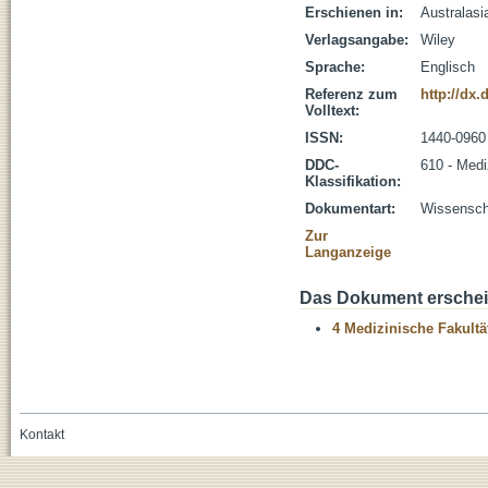
Erschienen in:
Australasi
Verlagsangabe:
Wiley
Sprache:
Englisch
Referenz zum
http://dx.
Volltext:
ISSN:
1440-0960
DDC-
610 - Medi
Klassifikation:
Dokumentart:
Wissenscha
Zur
Langanzeige
Das Dokument erschein
4 Medizinische Fakultä
Kontakt