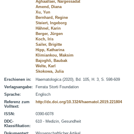
Aghaallaei, Nargessadat
Amend, Diana
Xu, Yun
Bernhard, Regine
Steiert, Ingeborg
Hähnel, Karin
Berger, Jürgen
Koch, Iris
Sailer, Brigitte
Hipp, Katharina
Klimiankou, Maksim
Bajoghli, Baubak
Welte, Karl
Skokowa, Julia
Erschienen in:
Haematologica (2020), Bd. 105, H. 3, S. 598-609
Verlagsangabe:
Ferrata Storti Foundation
Sprache:
Englisch
Referenz zum
http://dx.doi.org/10.3324/haematol.2019.221804
Volltext:
ISSN:
0390-6078
DDC-
610 - Medizin, Gesundheit
Klassifikation:
Dokumentart:
Wissenschaftlicher Artikel