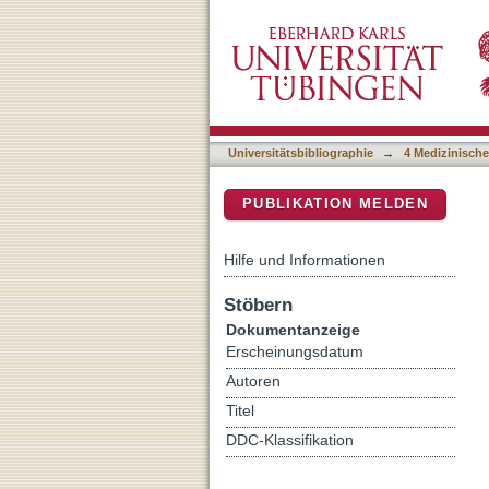
CRISPR/Cas9-mediated EL
DSpace Repositorium (Manakin b
hematopoietic stem and pr
neutropenia patients
Universitätsbibliographie
→
4 Medizinische
PUBLIKATION MELDEN
Hilfe und Informationen
Stöbern
Dokumentanzeige
Erscheinungsdatum
Autoren
Titel
DDC-Klassifikation