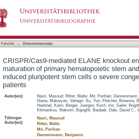
ANE knockout enables neutrophilic maturatio
asiert)
ogenitor cells and induced pluripotent stem cel
 Fakultät
→
Dokumentanzeige
CRISPR/Cas9-mediated ELANE knockout enab
maturation of primary hematopoietic stem and
induced pluripotent stem cells o severe conge
patients
Autor(en):
Nasri, Masoud
;
Ritter, Malte
;
Mir, Perihan
;
Dannenmann,
Diana
;
Makaryan, Vahagn
;
Xu, Yun
;
Fletcher, Breanna
;
B
Haehnel, Karin
;
Berger, Juergen
;
Koch, Iris
;
Sailer, Brigit
Klimiankou, Maksim
;
Bajoghli, Baubak
;
Dale, David C.
;
Tübinger
Nasri, Masoud
Autor(en):
Ritter, Malte
Mir, Perihan
Dannenmann, Benjamin