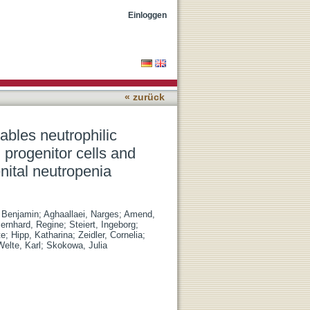
n of primary
Einloggen
ls o severe congenital
« zurück
les neutrophilic
 progenitor cells and
nital neutropenia
 Benjamin
;
Aghaallaei, Narges
;
Amend,
ernhard, Regine
;
Steiert, Ingeborg
;
te
;
Hipp, Katharina
;
Zeidler, Cornelia
;
Welte, Karl
;
Skokowa, Julia