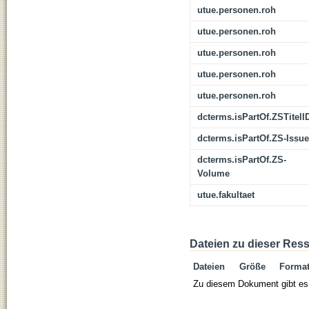
utue.personen.roh
utue.personen.roh
utue.personen.roh
utue.personen.roh
utue.personen.roh
dcterms.isPartOf.ZSTitelI
dcterms.isPartOf.ZS-Issue
dcterms.isPartOf.ZS-
Volume
utue.fakultaet
Dateien zu dieser Res
Dateien
Größe
Forma
Zu diesem Dokument gibt es 