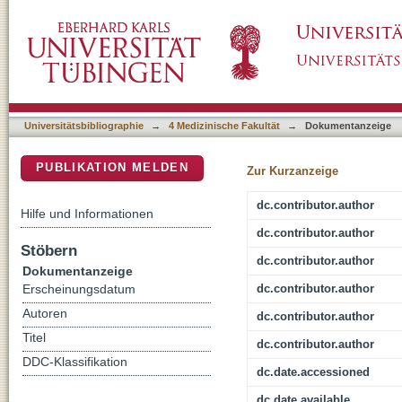
A Tactile Virtual Reality for the Study of Ac
DSpace Repositorium (Manakin basiert)
Universitätsbibliographie
→
4 Medizinische Fakultät
→
Dokumentanzeige
PUBLIKATION MELDEN
Zur Kurzanzeige
dc.contributor.author
Hilfe und Informationen
dc.contributor.author
Stöbern
dc.contributor.author
Dokumentanzeige
dc.contributor.author
Erscheinungsdatum
Autoren
dc.contributor.author
Titel
dc.contributor.author
DDC-Klassifikation
dc.date.accessioned
dc.date.available