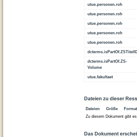
utue.personen.roh
utue.personen.roh
utue.personen.roh
utue.personen.roh
utue.personen.roh
dcterms.isPartOf.ZSTitelI
dcterms.isPartOf.ZS-
Volume
utue.fakultaet
Dateien zu dieser Res
Dateien
Größe
Forma
Zu diesem Dokument gibt es 
Das Dokument erschein