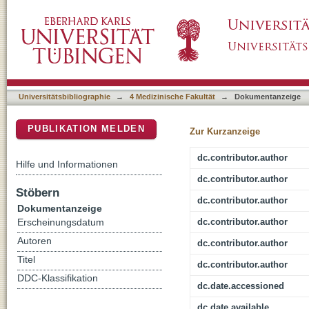
New insights into the pathomechanism of cyc
DSpace Repositorium (Manakin basiert)
Universitätsbibliographie
→
4 Medizinische Fakultät
→
Dokumentanzeige
PUBLIKATION MELDEN
Zur Kurzanzeige
dc.contributor.author
Hilfe und Informationen
dc.contributor.author
Stöbern
dc.contributor.author
Dokumentanzeige
dc.contributor.author
Erscheinungsdatum
Autoren
dc.contributor.author
Titel
dc.contributor.author
DDC-Klassifikation
dc.date.accessioned
dc.date.available