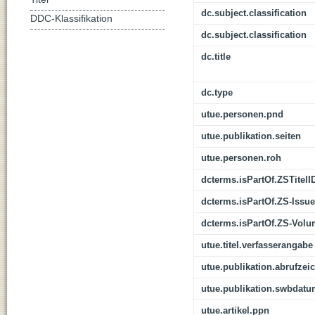
dc.subject.classification
DDC-Klassifikation
dc.subject.classification
dc.title
dc.type
utue.personen.pnd
utue.publikation.seiten
utue.personen.roh
dcterms.isPartOf.ZSTitelI
dcterms.isPartOf.ZS-Issue
dcterms.isPartOf.ZS-Vol
utue.titel.verfasserangabe
utue.publikation.abrufzei
utue.publikation.swbdat
utue.artikel.ppn