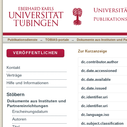
"Was soll sein Gestammel, sein Papperlapapp.
DSpace Repositorium (Manakin basiert)
prophetische Kritik?
Publikationsdienste
→
TOBIAS-portale
→
Dokumente aus Instituten und Pa
Zur Kurzanzeige
VERÖFFENTLICHEN
dc.contributor.author
Kontakt
dc.date.accessioned
Verträge
dc.date.available
Hilfe und Informationen
dc.date.issued
Stöbern
dc.identifier.uri
Dokumente aus Instituten und
Partnereinrichtungen
dc.identifier.uri
Erscheinungsdatum
dc.language.iso
Autoren
dc.subject.classification
Titel