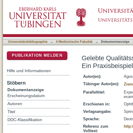
Gelebte Qualitätssicherung im IVOM-Struktu
DSpace Repositorium (Manakin basiert)
Universitätsbibliographie
→
4 Medizinische Fakultät
→
Dokumentanzeige
PUBLIKATION MELDEN
Gelebte Qualität
Ein Praxisbeispiel
Hilfe und Informationen
Autor(en):
Agost
Stöbern
Tübinger Autor(en):
Ziem
Dokumentanzeige
Paralleltitel:
Exper
Erscheinungsdatum
exam
Autoren
Erschienen in:
Ophth
Verlagsangabe:
Sprin
Titel
Sprache:
Deut
DDC-Klassifikation
Referenz zum
http:
Volltext: