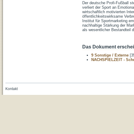
Der deutsche Profi-Fußball s
verliert der Sport an Emotiona
wirtschaftlich motivierten In
öffentlichkeitswirksame Verb
Institut für Sportmarketing em
nachhaltige Stärkung der Mark
als wesentlicher Bestandteil de
Das Dokument erschein
9 Sonstige / Externe
[3
NACHSPIELZEIT - Schrif
Kontakt