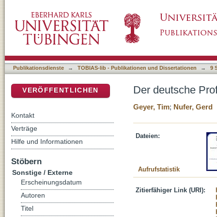
Der deutsche Profi-Fußball am Scheideweg
DSpace Repositorium (Manakin basiert)
Publikationsdienste
→
TOBIAS-lib - Publikationen und Dissertationen
→
9 
Der deutsche Pro
VERÖFFENTLICHEN
Geyer, Tim
;
Nufer, Gerd
Kontakt
Verträge
Dateien:
Hilfe und Informationen
Stöbern
Aufrufstatistik
Sonstige / Externe
Erscheinungsdatum
Zitierfähiger Link (URI):
Autoren
Titel