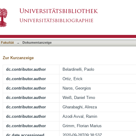
 of spatially and spectrally distinct resting-sta
asiert)
 Fakultät
→
Dokumentanzeige
Zur Kurzanzeige
dc.contributor.author
Belardinelli, Paolo
dc.contributor.author
Ortiz, Erick
dc.contributor.author
Naros, Georgios
dc.contributor.author
Weiß, Daniel Timo
dc.contributor.author
Gharabaghi, Alireza
dc.contributor.author
Azodi Avval, Ramin
dc.contributor.author
Grimm, Florian Marius
dc.date.accessioned
2020-09-28T09:38:53Z