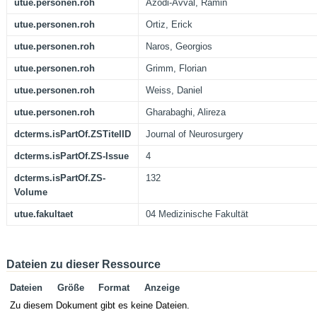
utue.personen.roh
Azodi-Avval, Ramin
utue.personen.roh
Ortiz, Erick
utue.personen.roh
Naros, Georgios
utue.personen.roh
Grimm, Florian
utue.personen.roh
Weiss, Daniel
utue.personen.roh
Gharabaghi, Alireza
dcterms.isPartOf.ZSTitelID
Journal of Neurosurgery
dcterms.isPartOf.ZS-Issue
4
dcterms.isPartOf.ZS-
132
Volume
utue.fakultaet
04 Medizinische Fakultät
Dateien zu dieser Ressource
Dateien
Größe
Format
Anzeige
Zu diesem Dokument gibt es keine Dateien.