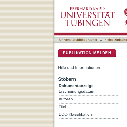
Intraoperative localization
DSpace Repositorium (Manakin b
disease
Universitätsbibliographie
→
4 Medizinische
PUBLIKATION MELDEN
Hilfe und Informationen
Stöbern
Dokumentanzeige
Erscheinungsdatum
Autoren
Titel
DDC-Klassifikation