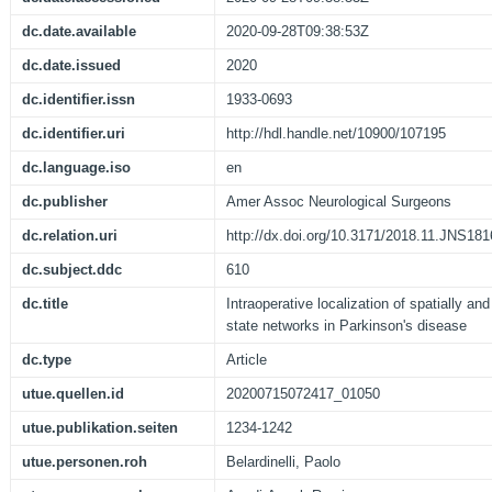
dc.date.available
2020-09-28T09:38:53Z
dc.date.issued
2020
dc.identifier.issn
1933-0693
dc.identifier.uri
http://hdl.handle.net/10900/107195
dc.language.iso
en
dc.publisher
Amer Assoc Neurological Surgeons
dc.relation.uri
http://dx.doi.org/10.3171/2018.11.JNS18
dc.subject.ddc
610
dc.title
Intraoperative localization of spatially and
state networks in Parkinson's disease
dc.type
Article
utue.quellen.id
20200715072417_01050
utue.publikation.seiten
1234-1242
utue.personen.roh
Belardinelli, Paolo