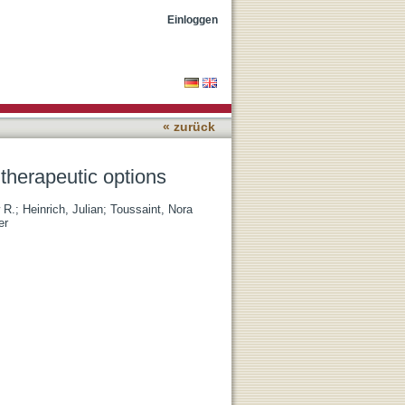
Einloggen
« zurück
 therapeutic options
 R.
;
Heinrich, Julian
;
Toussaint, Nora
er