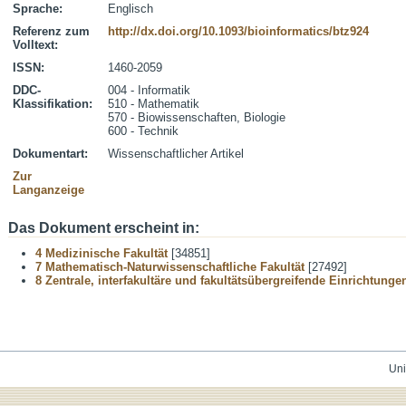
Sprache:
Englisch
Referenz zum
http://dx.doi.org/10.1093/bioinformatics/btz924
Volltext:
ISSN:
1460-2059
DDC-
004 - Informatik
Klassifikation:
510 - Mathematik
570 - Biowissenschaften, Biologie
600 - Technik
Dokumentart:
Wissenschaftlicher Artikel
Zur
Langanzeige
Das Dokument erscheint in:
4 Medizinische Fakultät
[34851]
7 Mathematisch-Naturwissenschaftliche Fakultät
[27492]
8 Zentrale, interfakultäre und fakultätsübergreifende Einrichtunge
Uni