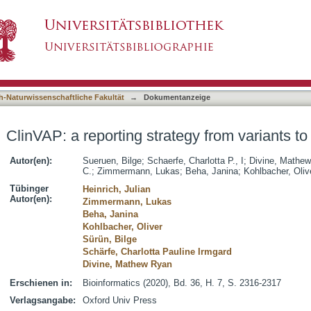
egy from variants to therapeutic options
asiert)
h-Naturwissenschaftliche Fakultät
→
Dokumentanzeige
ClinVAP: a reporting strategy from variants to
Autor(en):
Sueruen, Bilge
;
Schaerfe, Charlotta P., I
;
Divine, Mathew
C.
;
Zimmermann, Lukas
;
Beha, Janina
;
Kohlbacher, Oliv
Tübinger
Heinrich, Julian
Autor(en):
Zimmermann, Lukas
Beha, Janina
Kohlbacher, Oliver
Sürün, Bilge
Schärfe, Charlotta Pauline Irmgard
Divine, Mathew Ryan
Erschienen in:
Bioinformatics (2020), Bd. 36, H. 7, S. 2316-2317
Verlagsangabe:
Oxford Univ Press