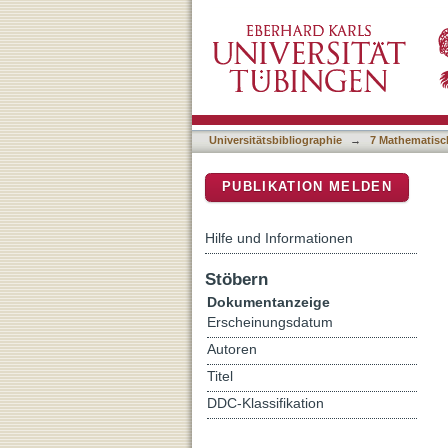
ClinVAP: a reporting strat
DSpace Repositorium (Manakin b
Universitätsbibliographie
→
7 Mathematisc
PUBLIKATION MELDEN
Hilfe und Informationen
Stöbern
Dokumentanzeige
Erscheinungsdatum
Autoren
Titel
DDC-Klassifikation