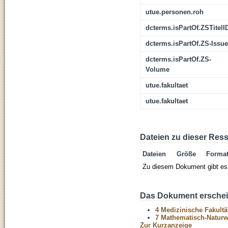
utue.personen.roh
dcterms.isPartOf.ZSTitelI
dcterms.isPartOf.ZS-Issue
dcterms.isPartOf.ZS-
Volume
utue.fakultaet
utue.fakultaet
Dateien zu dieser Res
Dateien
Größe
Forma
Zu diesem Dokument gibt es 
Das Dokument erschein
4 Medizinische Fakultä
7 Mathematisch-Naturwi
Zur Kurzanzeige