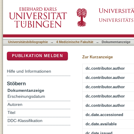
Recurrent Episodes of Paraphilic Behavior P
DSpace Repositorium (Manakin basiert)
Treatment in a Patient With Schizophrenia
Universitätsbibliographie
→
4 Medizinische Fakultät
→
Dokumentanzeige
PUBLIKATION MELDEN
Zur Kurzanzeige
dc.contributor.author
Hilfe und Informationen
dc.contributor.author
Stöbern
dc.contributor.author
Dokumentanzeige
dc.contributor.author
Erscheinungsdatum
Autoren
dc.contributor.author
Titel
dc.date.accessioned
DDC-Klassifikation
dc.date.available
dc.date.issued