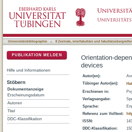
Orientation-dependent spatial memories for 
DSpace Repositorium (Manakin basiert)
Universitätsbibliographie
→
8 Zentrale, interfakultäre und fakultätsübergreif
PUBLIKATION MELDEN
Orientation-depen
devices
Hilfe und Informationen
Autor(en):
Av
Stöbern
Tübinger Autor(en):
Ha
Dokumentanzeige
Erschienen in:
Psy
Erscheinungsdatum
Verlagsangabe:
Spr
Autoren
Sprache:
Eng
Titel
Referenz zum Volltext:
htt
DDC-Klassifikation
ISSN:
14
DDC-Klassifikation:
150