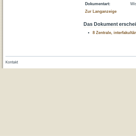
Dokumentart:
Wis
Zur Langanzeige
Das Dokument erschein
8 Zentrale, interfakult
Kontakt