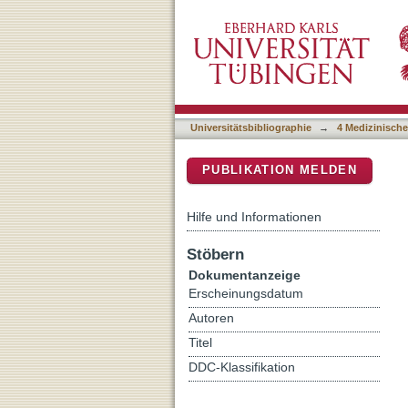
Impact of simultaneous su
DSpace Repositorium (Manakin b
Universitätsbibliographie
→
4 Medizinische
PUBLIKATION MELDEN
Hilfe und Informationen
Stöbern
Dokumentanzeige
Erscheinungsdatum
Autoren
Titel
DDC-Klassifikation