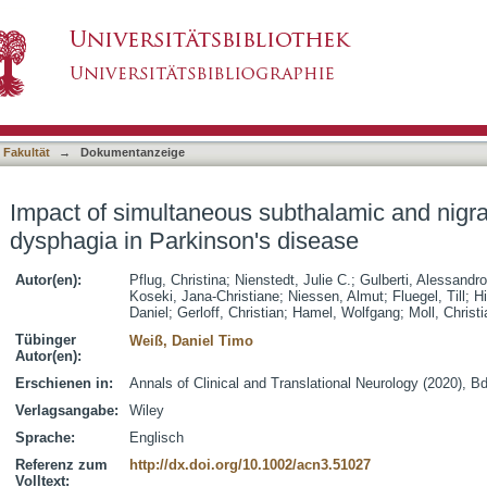
bthalamic and nigral stimulation on dysphagia 
asiert)
 Fakultät
→
Dokumentanzeige
Impact of simultaneous subthalamic and nigra
dysphagia in Parkinson's disease
Autor(en):
Pflug, Christina
;
Nienstedt, Julie C.
;
Gulberti, Alessandro
Koseki, Jana-Christiane
;
Niessen, Almut
;
Fluegel, Till
;
Hi
Daniel
;
Gerloff, Christian
;
Hamel, Wolfgang
;
Moll, Christ
Tübinger
Weiß, Daniel Timo
Autor(en):
Erschienen in:
Annals of Clinical and Translational Neurology (2020), Bd
Verlagsangabe:
Wiley
Sprache:
Englisch
Referenz zum
http://dx.doi.org/10.1002/acn3.51027
Volltext: