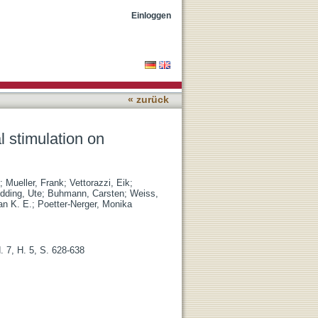
in Parkinson's disease
Einloggen
« zurück
l stimulation on
;
Mueller, Frank
;
Vettorazzi, Eik
;
dding, Ute
;
Buhmann, Carsten
;
Weiss,
ian K. E.
;
Poetter-Nerger, Monika
. 7, H. 5, S. 628-638