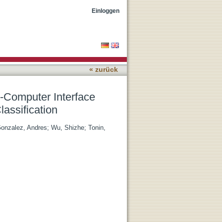
 on Electrooculography
Einloggen
« zurück
-Computer Interface
assification
Gonzalez, Andres
;
Wu, Shizhe
;
Tonin,