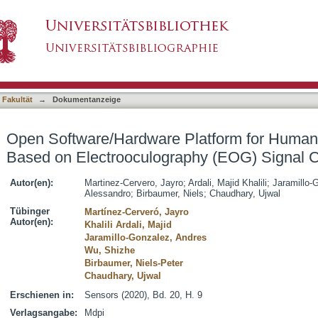
Platform for Human-Computer Interface Based
asiert)
on
 Fakultät
→
Dokumentanzeige
Open Software/Hardware Platform for Human
Based on Electrooculography (EOG) Signal Cl
Autor(en):
Martinez-Cervero, Jayro
;
Ardali, Majid Khalili
;
Jaramillo-
Alessandro
;
Birbaumer, Niels
;
Chaudhary, Ujwal
Tübinger
Martínez-Cerveró, Jayro
Autor(en):
Khalili Ardali, Majid
Jaramillo-Gonzalez, Andres
Wu, Shizhe
Birbaumer, Niels-Peter
Chaudhary, Ujwal
Erschienen in:
Sensors (2020), Bd. 20, H. 9
Verlagsangabe:
Mdpi