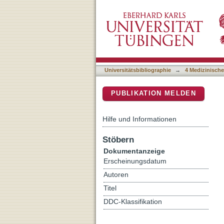
Open Software/Hardware 
DSpace Repositorium (Manakin b
(EOG) Signal Classificati
Universitätsbibliographie
→
4 Medizinische
PUBLIKATION MELDEN
Hilfe und Informationen
Stöbern
Dokumentanzeige
Erscheinungsdatum
Autoren
Titel
DDC-Klassifikation