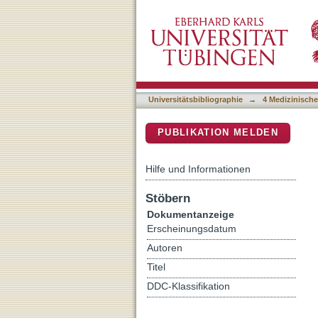
Are Pathogenic Germline 
DSpace Repositorium (Manakin b
Combined Immunotherap
Universitätsbibliographie
→
4 Medizinische
PUBLIKATION MELDEN
Hilfe und Informationen
Stöbern
Dokumentanzeige
Erscheinungsdatum
Autoren
Titel
DDC-Klassifikation