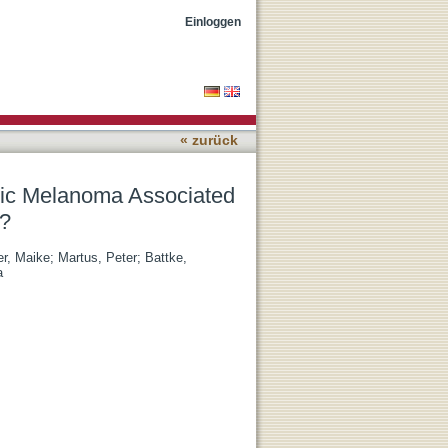
th Resistance to
Einloggen
« zurück
atic Melanoma Associated
y?
er, Maike
;
Martus, Peter
;
Battke,
a