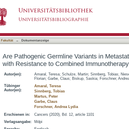
Variants in Metastatic Melanoma Associated wi
asiert)
y?
 Fakultät
→
Dokumentanzeige
Are Pathogenic Germline Variants in Metast
with Resistance to Combined Immunotherap
Autor(en):
Amaral, Teresa
;
Schulze, Martin
;
Sinnberg, Tobias
;
Nies
Florian
;
Garbe, Claus
;
Biskup, Saskia
;
Forschner, Andre
Tübinger
Amaral, Teresa
Autor(en):
Sinnberg, Tobias
Martus, Peter
Garbe, Claus
Forschner, Andrea Lydia
Erschienen in:
Cancers (2020), Bd. 12, article 1101
Verlagsangabe:
Mdpi
Sprache:
Englisch