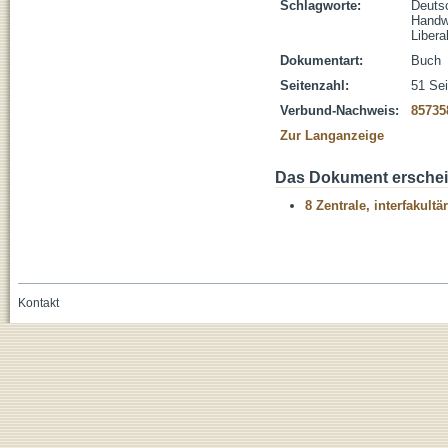
Schlagworte:
Deuts
Handw
Libera
Dokumentart:
Buch
Seitenzahl:
51 Sei
Verbund-Nachweis:
85735
Zur Langanzeige
Das Dokument erschein
8 Zentrale, interfakult
Kontakt