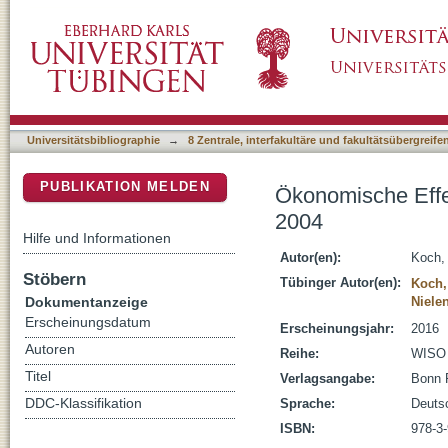
Ökonomische Effekte der Liberalisierung d
DSpace Repositorium (Manakin basiert)
Universitätsbibliographie
→
8 Zentrale, interfakultäre und fakultätsübergreif
PUBLIKATION MELDEN
Ökonomische Effe
2004
Hilfe und Informationen
Autor(en):
Koch,
Stöbern
Tübinger Autor(en):
Koch,
Dokumentanzeige
Niele
Erscheinungsdatum
Erscheinungsjahr:
2016
Autoren
Reihe:
WISO 
Titel
Verlagsangabe:
Bonn F
DDC-Klassifikation
Sprache:
Deuts
ISBN:
978-3