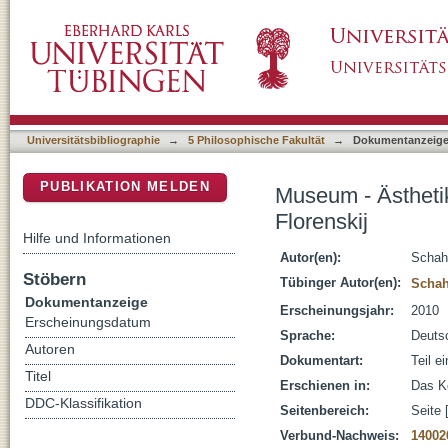
Museum - Ästhetik - Erinnerung : Nikolaj Fed
DSpace Repositorium (Manakin basiert)
Universitätsbibliographie
→
5 Philosophische Fakultät
→
Dokumentanzeig
PUBLIKATION MELDEN
Museum - Ästhetik
Florenskij
Hilfe und Informationen
Autor(en):
Schah
Stöbern
Tübinger Autor(en):
Scha
Dokumentanzeige
Erscheinungsjahr:
2010
Erscheinungsdatum
Sprache:
Deuts
Autoren
Dokumentart:
Teil e
Titel
Erschienen in:
Das K
DDC-Klassifikation
Seitenbereich:
Seite 
Verbund-Nachweis:
14002