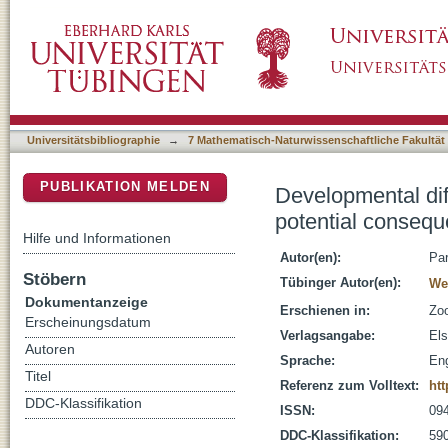
Developmental differences between two marin
DSpace Repositorium (Manakin basiert)
survival at hatching
Universitätsbibliographie
→
7 Mathematisch-Naturwissenschaftliche Fakultät
PUBLIKATION MELDEN
Developmental dif
potential conseque
Hilfe und Informationen
Autor(en):
Par
Stöbern
Tübinger Autor(en):
We
Dokumentanzeige
Erschienen in:
Zoo
Erscheinungsdatum
Verlagsangabe:
El
Autoren
Sprache:
Eng
Titel
Referenz zum Volltext:
htt
DDC-Klassifikation
ISSN:
09
DDC-Klassifikation:
590