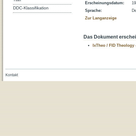
Erscheinungsdatum:
19
DDC-Klassifikation
Sprache:
De
Zur Langanzeige
Das Dokument erschein
IxTheo / FID Theology 
Kontakt