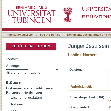
Jünger Jesu sein : eine Ansprache
DSpace Repositorium (Manakin basiert)
Publikationsdienste
→
TOBIAS-portale
→
Dokumente aus Instituten und Pa
Jünger Jesu sein 
VERÖFFENTLICHEN
Lohfink, Norbert
Kontakt
Verträge
Dateien:
Hilfe und Informationen
Stöbern
Aufrufstatistik
Dokumente aus Instituten und
Partnereinrichtungen
Zitierfähiger Link (URI):
ht
Erscheinungsdatum
ht
Autoren
Dokumentart:
Wi
Titel