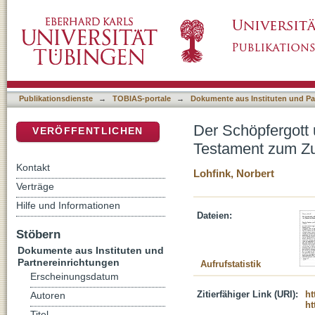
Der Schöpfergott und der Bestand von Himme
DSpace Repositorium (Manakin basiert)
Zusammenhang von Schöpfung und Heil
Publikationsdienste
→
TOBIAS-portale
→
Dokumente aus Instituten und Pa
Der Schöpfergott 
VERÖFFENTLICHEN
Testament zum Z
Kontakt
Lohfink, Norbert
Verträge
Hilfe und Informationen
Dateien:
Stöbern
Dokumente aus Instituten und
Partnereinrichtungen
Aufrufstatistik
Erscheinungsdatum
Zitierfähiger Link (URI):
ht
Autoren
ht
Titel