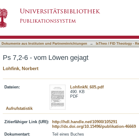
agt
asiert)
Dokumente aus Instituten und Partnereinrichtungen
→
IxTheo / FID Theology - R
Ps 7,2-6 - vom Löwen gejagt
Lohfink, Norbert
Dateien:
LohfinkN_605.pdf
490. KB
PDF
Aufrufstatistik
Zitierfähiger Link (URI):
http://hdl.handle.net/10900/105291
http://dx.doi.org/10.15496/publikation-46669
Dokumentart:
Teil eines Buches