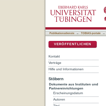
Ps 7,2-6 - vom Löwen gej
DSpace Repositorium (Manakin b
Publikationsdienste
→
TOBIAS-portale
→
VERÖFFENTLICHEN
Kontakt
Verträge
Hilfe und Informationen
Stöbern
Dokumente aus Instituten und
Partnereinrichtungen
Erscheinungsdatum
Autoren
Titel